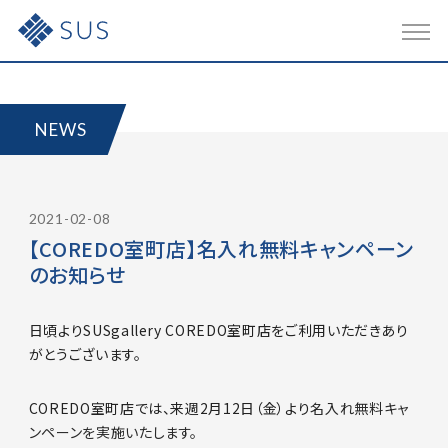
JP
-
EN
OUR SERVICES
NEWS
事業内容
COMPANY
2021-02-08
会社概要
【COREDO室町店】名入れ無料キャンペーン
のお知らせ
RECRUIT
採用情報
日頃よりSUSgallery COREDO室町店をご利用いただきあり
がとうございます。
NEWS
ニュース
COREDO室町店では、来週2月12日（金）より
名入れ無料キャ
ンペーンを実施いたします。