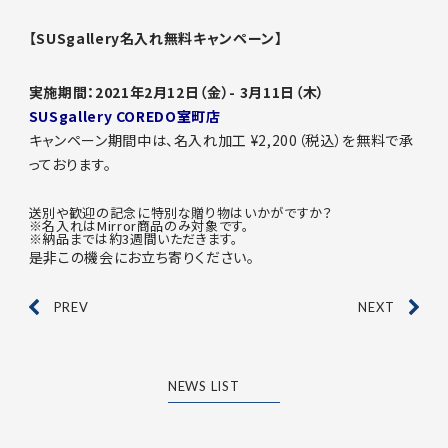
CONTACT
【SUSgallery名入れ無料キャンペーン】
お問合せ
実施期間：2021年2月12日（金）- 3月11日（木）
SUSgallery COREDO室町店
Facebook
キャンペーン期間中は、名入れ加工 ¥2,200（税込）を無料で承
っております。
X
Instagram
送別や歓迎の記念に特別な贈り物はいかがですか？
※名入れはMirror商品のみ対象です。
※納品までは約3週間いただきます。
是非この機会にお立ち寄りください。
PREV
NEXT
NEWS LIST